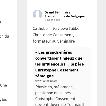
Grand Séminaire
Francophone de Belgique
1 month ago
s
Cathobel interviewe l'abbé
e
Christophe Cossement,
ion du
formateur au Séminaire :
« Les grands-mères
convertissent mieux que
les influenceurs », le père
Christophe Cossement
témoigne
www.cathobel.be
 Une
Physicien, mélomane,
passionné de jeunes :
Christophe Cossement
 les
devient doyen de Tournai. Il