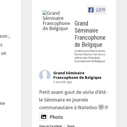
2,079
Grand
Séminaire
son ;
Francophone
de Belgique
s.
Le Séminaire Notre-Dame
 un
forme à Namur les futurs
prêtres des 4 diocèses
francophones de Belgique
Grand Séminaire
Francophone de Belgique
1 month ago
Petit avant-gout de visite d'été :
le Séminaire en journée
une
communautaire à Waterloo 😻🌞
Photo
View on Facebook
·
Share