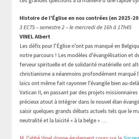
ces grandes questions à la manière d’une rapide sy
Histoire de l’Église en nos contrées (en 2025-2
3 ECTS – semestre 2 – le mercredi de 16h à 17h45
VINEL Albert
Les défis pour l’Église n’ont pas manqué en Belgiqu
notre parcours ! Les modèles d’évangélisation et de
ferveur spirituelle et de solidarité matérielle ont al
christianisme a néanmoins profondément marqué l’arti
laïcs ont même fait rayonner l’évangile bien au-delà
Vatican II, en passant par des projets missionnaire
précieux atout à intégrer dans le nouvel élan évangé
saisir quelques grands débats actuels tels que le ma
neutralité et la laïcité « à la belge » …
M. l’abbé Vinel donne également cours sur le
Sacrem