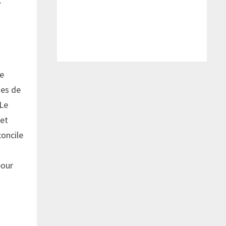
.
de
des de
 Le
 et
concile
pour