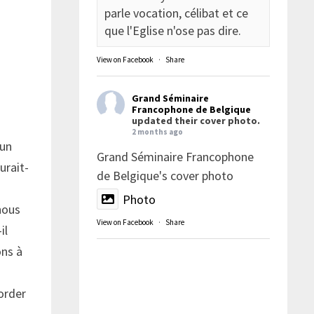
parle vocation, célibat et ce
que l'Eglise n'ose pas dire.
View on Facebook
·
Share
Grand Séminaire
Francophone de Belgique
updated their cover photo.
2 months ago
 un
Grand Séminaire Francophone
urait-
de Belgique's cover photo
Photo
nous
View on Facebook
·
Share
il
ons à
border