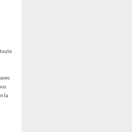
 toute
 avec
Nous
n la