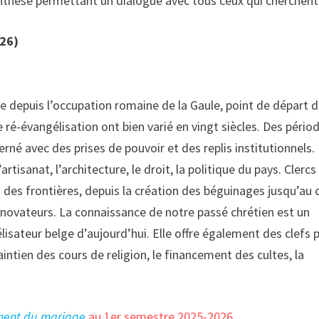
nthèse permettant un dialogue avec tous ceux qui cherchent
026)
e depuis l’occupation romaine de la Gaule, point de départ 
 ré-évangélisation ont bien varié en vingt siècles. Des pério
terné avec des prises de pouvoir et des replis institutionnels.
sanat, l’architecture, le droit, la politique du pays. Clercs
 des frontières, depuis la création des béguinages jusqu’au 
s novateurs. La connaissance de notre passé chrétien est un
lisateur belge d’aujourd’hui. Elle offre également des clefs 
intien des cours de religion, le financement des cultes, la
ent du mariage
au 1er semestre 2025-2026.