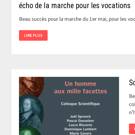
écho de la marche pour les vocations
Beau succès pour la marche du 1er mai, pour les voc
ÉCHO
LIRE PLUS
DE
LA
MARCHE
POUR
LES
VOCATIONS
S
Be
co
n’