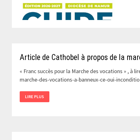
Article de Cathobel à propos de la mar
« Franc succès pour la Marche des vocations » , à li
marche-des-vocations-a-banneux-ce-oui-inconditio
ARTICLE
LIRE PLUS
DE
CATHOBEL
À
PROPOS
DE
LA
MARCHE
POUR
LES
VOCATIONS