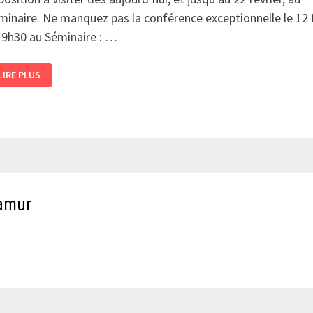
minaire. Ne manquez pas la conférence exceptionnelle le 12 
19h30 au Séminaire : …
EXPO
LIRE PLUS
« CHRÉTIENS
DU
MOQATAM »
Namur