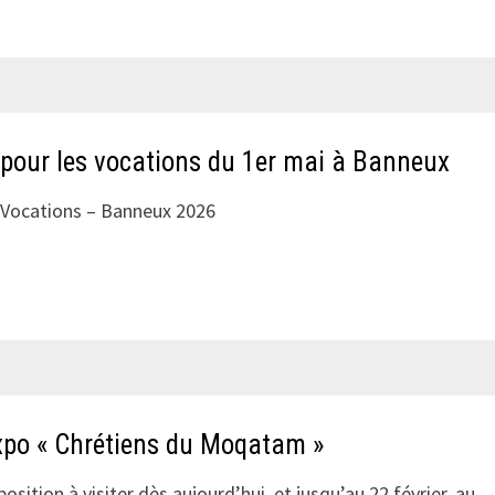
ACTES
DU
COLLOQUE
 pour les vocations du 1er mai à Banneux
s Vocations – Banneux 2026
xpo « Chrétiens du Moqatam »
position à visiter dès aujourd’hui, et jusqu’au 22 février, au