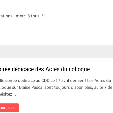
ations ! merci à tous !!!
oirée dédicace des Actes du colloque
lle soirée dédicace au CDD ce 17 avril dernier ! Les Actes du
lloque sur Blaise Pascal sont toujours disponibles, au prix de
hésitez …
SOIRÉE
LIRE PLUS
DÉDICACE
DES