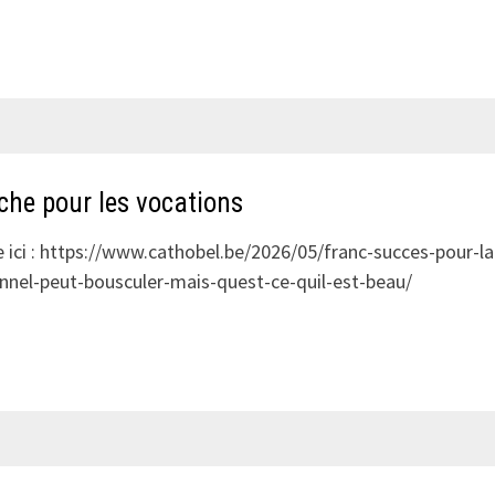
EST
EN
LIGNE
👍
che pour les vocations
re ici : https://www.cathobel.be/2026/05/franc-succes-pour-la
nnel-peut-bousculer-mais-quest-ce-quil-est-beau/