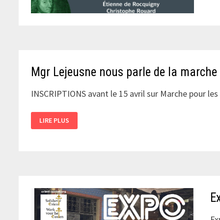
Mgr Lejeusne nous parle de la marche
INSCRIPTIONS avant le 15 avril sur Marche pour le
MGR
LIRE PLUS
LEJEUSNE
NOUS
PARLE
DE
LA
MARCHE
POUR
LES
VOCATIONS
DU
1ER
E
MAI
À
BANNEUX
Ex