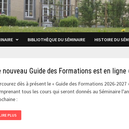
INAIRE
BIBLIOTHÈQUE DU SÉMINAIRE
HISTOIRE DU SÉM
e nouveau Guide des Formations est en ligne
rcourez dès à présent le « Guide des Formations 2026-2027 
mprenant tous les cours qui seront donnés au Séminaire l’a
ochaine :
LE
LIRE PLUS
NOUVEAU
GUIDE
DES
FORMATIONS