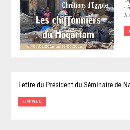
sé
à 
Lettre du Président du Séminaire de 
LETTRE
LIRE PLUS
DU
PRÉSIDENT
DU
SÉMINAIRE
DE
NAMUR