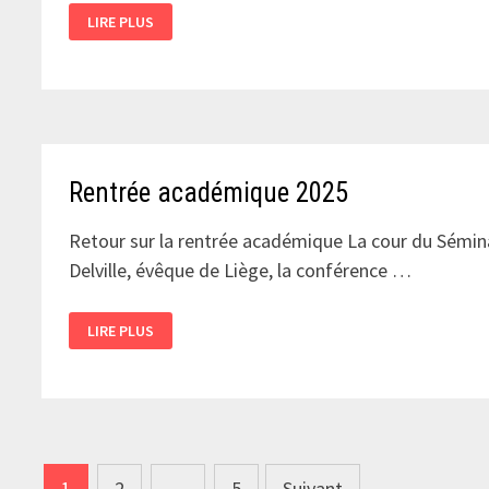
EXPOSITION
LIRE PLUS
:
CHRÉTIENS
D’ÉGYPTE
Rentrée académique 2025
Retour sur la rentrée académique La cour du Sémina
Delville, évêque de Liège, la conférence …
RENTRÉE
LIRE PLUS
ACADÉMIQUE
2025
Pagination
1
2
…
5
Suivant