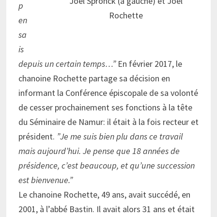
Joël Spronck (à gauche) et Joël
p
Rochette
en
sa
is
depuis un certain temps…”
En février 2017, le
chanoine Rochette partage sa décision en
informant la Conférence épiscopale de sa volonté
de cesser prochainement ses fonctions à la tête
du Séminaire de Namur: il était à la fois recteur et
président.
”Je me suis bien plu dans ce travail
mais aujourd’hui. Je pense que 18 années de
présidence, c’est beaucoup, et qu’une succession
est bienvenue.”
Le chanoine Rochette, 49 ans, avait succédé, en
2001, à l’abbé Bastin. Il avait alors 31 ans et était