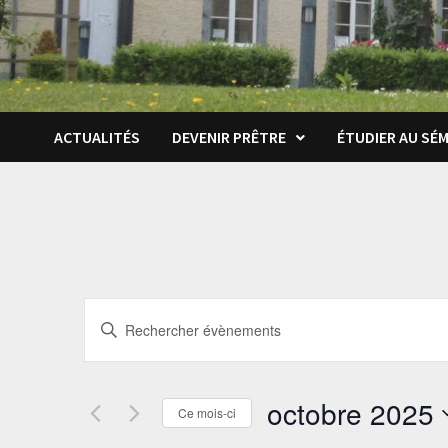
ACTUALITÉS
DEVENIR PRÊTRE
ÉTUDIER AU SÉM
Recherche
Saisir
et
mot-
clé.
navigation
Rechercher
octobre 2025
Ce mois-ci
de
Évènements
Sélectionnez