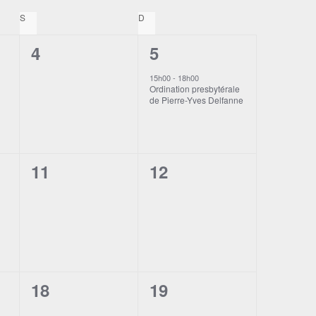
S
SAMEDI
D
DIMANCHE
0
1
4
5
,
évènement,
évènement,
15h00
-
18h00
Ordination presbytérale
de Pierre-Yves Delfanne
0
0
11
12
,
évènement,
évènement,
0
0
18
19
,
évènement,
évènement,