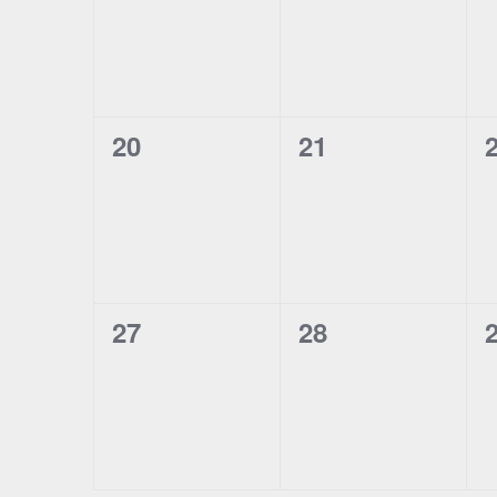
0
0
20
21
évènement,
évènement,
0
0
27
28
évènement,
évènement,